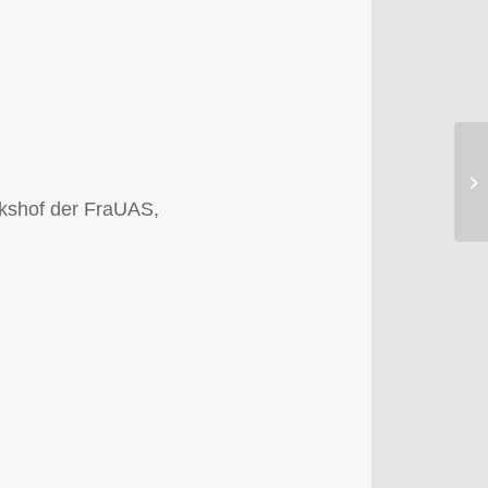
Si
kshof der FraUAS,