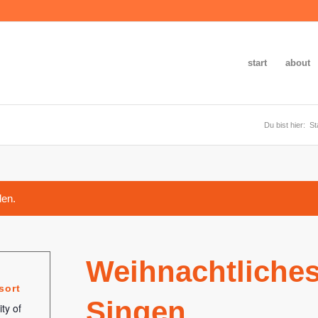
start
about
Du bist hier:
St
den.
Weihnachtliches
sort
Singen
ty of