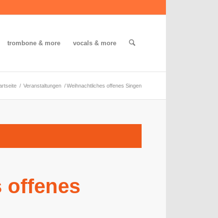
trombone & more
vocals & more
artseite
/
Veranstaltungen
/
Weihnachtliches offenes Singen
 offenes