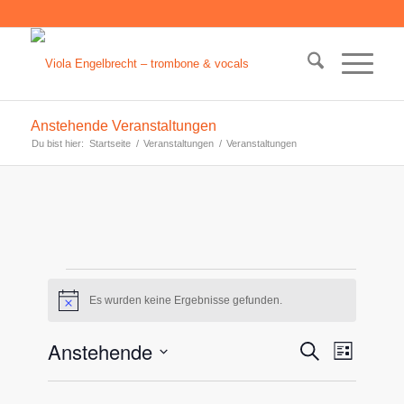
Anstehende Veranstaltungen
Du bist hier:
Startseite
/
Veranstaltungen
/
Veranstaltungen
Veranstaltungen
Es wurden keine Ergebnisse gefunden.
Hinweis
Veransta
Anstehende
Veranst
Suche
Liste
Ansicht
Suche
Datum
Navigat
wählen.