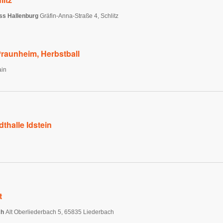
ss Hallenburg
Gräfin-Anna-Straße 4, Schlitz
raunheim, Herbstball
ain
thalle Idstein
t
ch
Alt Oberliederbach 5, 65835 Liederbach