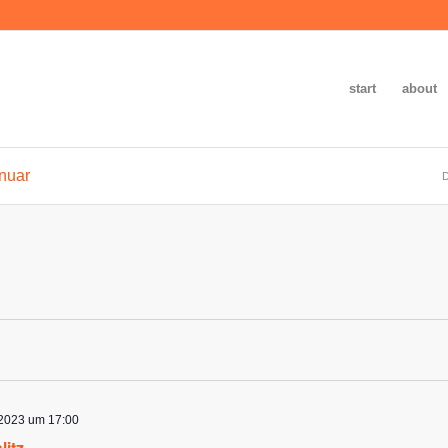
start
about
anuar
D
 2023 um 17:00
litz