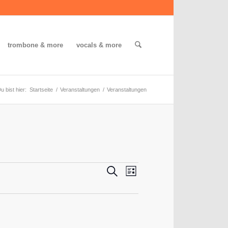
trombone & more
vocals & more
u bist hier:
Startseite
/
Veranstaltungen
/
Veranstaltungen
Veranstaltungen
Veranstaltung
Suche
Liste
Ansichten-
Suche
Navigation
und
Ansichten,