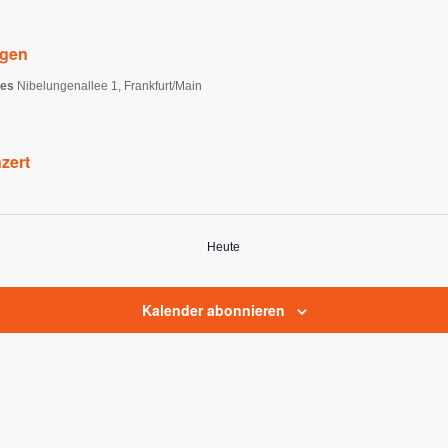
ngen
ces
Nibelungenallee 1, Frankfurt/Main
zert
Heute
Kalender abonnieren