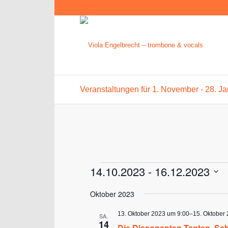
Veranstaltungen für 1. November - 28. J
Veranstaltungen
14.10.2023
 - 
16.12.2023
Datum
Oktober 2023
wählen.
13. Oktober 2023 um 9:00
–
15. Oktober
SA.
14
Die Dissonanten Tanten, Sch