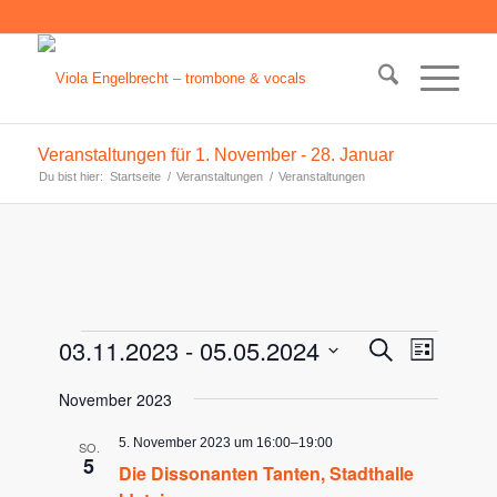
Veranstaltungen für 1. November - 28. Januar
Du bist hier:
Startseite
/
Veranstaltungen
/
Veranstaltungen
Veranstaltungen
Veransta
03.11.2023
 - 
05.05.2024
Veranst
Suche
Liste
Ansicht
Suche
Datum
Navigat
November 2023
wählen.
und
Ansichten
5. November 2023 um 16:00
–
19:00
SO.
5
Die Dissonanten Tanten, Stadthalle
Navigati